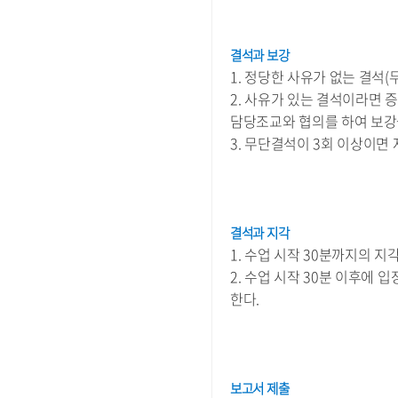
Centripetal Force)
교류회로(AC Circuit)
음파의 성질(Sound
변압기의 원리
Wave Experiment
결석과 보강
(Transformer)
using Resonance
1. 정당한 사유가 없는 결석(
슬릿에 의한 간섭과 회절
Tube)
(Single Slit and Double
2. 사유가 있는 결석이라면
고체의 비열
Slit Diffraction)
담당조교와 협의를 하여 보강
2018(Specific Heat of
스넬의 법칙(Ray Optics)
Solids 2018)
3. 무단결석이 3회 이상이면
정전기유도와 쿨롱의
단조화 운동(Simple
법칙(Electrostatic
Harmonic Motions)
Induction and
Tracker를 사용한 단조화
Coulomb's Law)
운동(Simple Harmonic
마이크로파 실험
Motions Using
결석과 지각
(Microwave)
Tracker)
1. 수업 시작 30분까지의 지
물질의 비중측정
2. 수업 시작 30분 이후에
(Specific Gravity of
Matters)
한다.
회전운동과 관성모멘트
(Rotation and Moment
of Inertia)
보고서 제출