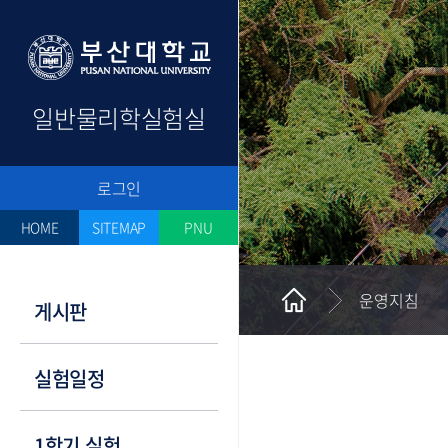
일반물리학실험실
로그인
HOME
SITEMAP
PNU
운영지침
게시판
알림판
실험일정
자료실
조교게시판
실험실 순환일정표
1학기 실험