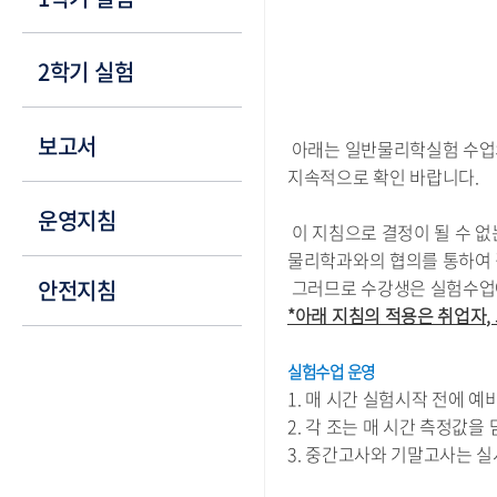
오차론(Error Analysis)
2학기 실험
길이측정(Length
Measurement)
전자기기 사용법
힘의 평형(Equilibrium
보고서
아래는 일반물리학실험 수업의
(Electronic
of Forces)
Instrumentation and
지속적으로 확인 바랍니다.
포물선운동(Projectile
Measurements)
Motion)
보고서 작성요령
운영지침
직류회로(DC Circuit)
Tracker를 사용한
이 지침으로 결정이 될 수 
보고서 예시
등전위선과 전기장
포물선운동(Projectile
물리학과와의 협의를 통하여 
평가 기준
(Electric Field and
Motion Using Tracker)
Equipotential Line)
안전지침
그러므로 수강생은 실험수업에
선운동량 보존법칙
축전기의 충전과 방전
*아래 지침의 적용은 취업자,
(Conservation of
(Charge and Discharge
Linear Momentum)
of a Capacitor)
중력가속도
실험수업 운영
전류저울(Current
(Gravitational
1. 매 시간 실험시작 전에 
Balance)
Acceleration)
2. 각 조는 매 시간 측정값
전류가 만드는 자기장
힘과 가속도(Force and
(Magnetic Field by a
Acceleration)
3. 중간고사와 기말고사는 실
Current-Carrying Wire)
원운동과 구심력
유도기전력(Induction)
(Circular Motion and